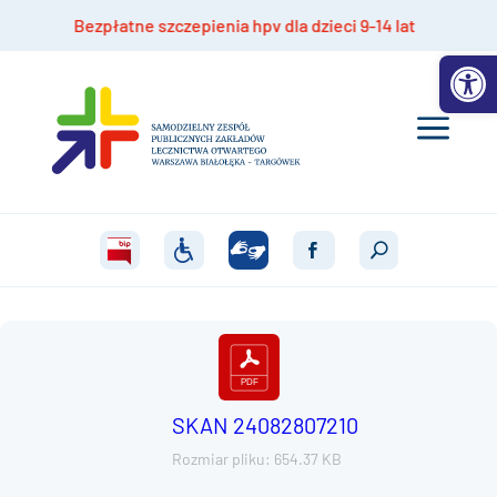
Bezpłatne szczepienia hpv dla dzieci 9-14 lat
Otwórz 
SKAN 24082807210
Rozmiar pliku: 654.37 KB