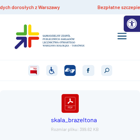
h dorosłych z Warszawy
Bezpłatne szczepienia hp
Otwórz 
skala_brazeltona
Rozmiar pliku: 399.62 KB