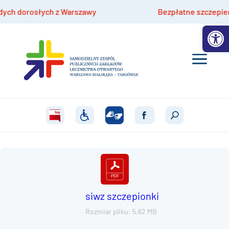
h dorosłych z Warszawy
Bezpłatne szczepienia hp
Otwórz 
siwz szczepionki
Rozmiar pliku: 5.62 MB