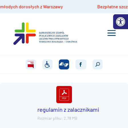
odych dorosłych z Warszawy
Bezpłatne szczepien
Otwórz 
regulamin z zalacznikami
Rozmiar pliku: 2.78 MB