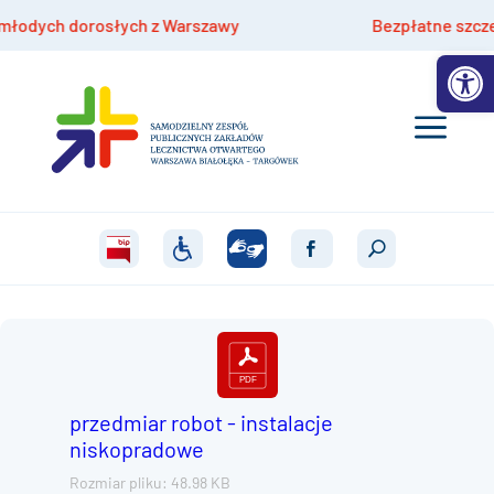
dych dorosłych z Warszawy
Bezpłatne szczepieni
Otwórz 
przedmiar robot - instalacje
niskopradowe
Rozmiar pliku: 48.98 KB