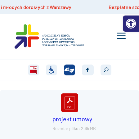
łodych dorosłych z Warszawy
Bezpłatne szczepie
Otwórz 
projekt umowy
Rozmiar pliku: 2.65 MB