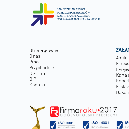
ZAŁA
Strona główna
O nas
Anuluj
Praca
E-rec
Przychodnie
E-reje
Dla firm
Karta 
BIP
Kopert
Kontakt
E-skr
Dokum