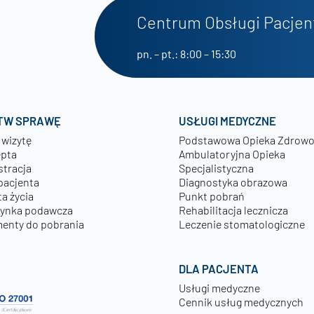
Centrum Obsługi Pacjen
pn. – pt.: 8:00 – 15:30
TW SPRAWĘ
USŁUGI MEDYCZNE
 wizytę
Podstawowa Opieka Zdrow
epta
Ambulatoryjna Opieka
stracja
Specjalistyczna
pacjenta
Diagnostyka obrazowa
a życia
Punkt pobrań
zynka podawcza
Rehabilitacja lecznicza
enty do pobrania
Leczenie stomatologiczne
DLA PACJENTA
Usługi medyczne
Cennik usług medycznych