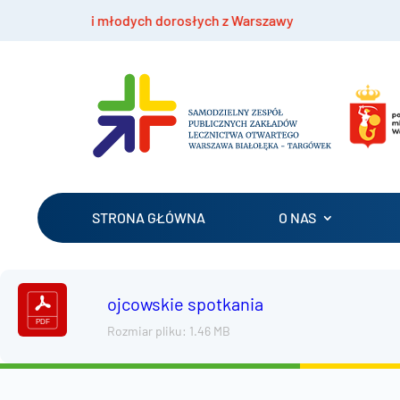
odzieży i młodych dorosłych z Warszawy
Bezpła
STRONA GŁÓWNA
O NAS
ojcowskie spotkania
Rozmiar pliku: 1.46 MB