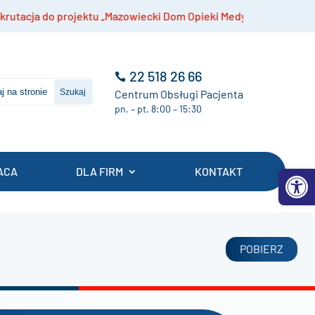
ja do projektu „Mazowiecki Dom Opieki Medycznej”
22 518 26 66
Centrum Obsługi Pacjenta
pn. – pt. 8:00 – 15:30
Otwórz 
ACA
DLA FIRM
KONTAKT
POBIERZ