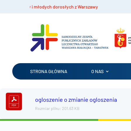
łodzieży i młodych dorosłych z Warszawy
Bezpł
STRONA GŁÓWNA
O NAS
ogloszenie o zmianie ogloszenia
Rozmiar pliku: 201.63 KB