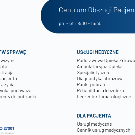
Centrum Obsługi Pacjen
pn. – pt.: 8:00 – 15:30
TW SPRAWĘ
USŁUGI MEDYCZNE
 wizytę
Podstawowa Opieka Zdrow
epta
Ambulatoryjna Opieka
stracja
Specjalistyczna
pacjenta
Diagnostyka obrazowa
a życia
Punkt pobrań
zynka podawcza
Rehabilitacja lecznicza
enty do pobrania
Leczenie stomatologiczne
DLA PACJENTA
Usługi medyczne
Cennik usług medycznych