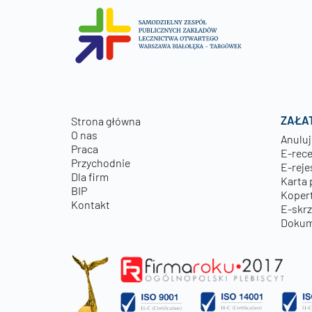
ZAŁA
Strona główna
O nas
Anuluj
Praca
E-rec
Przychodnie
E-reje
Dla firm
Karta 
BIP
Kopert
Kontakt
E-skr
Dokum