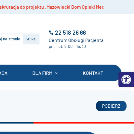
cja do projektu „Mazowiecki Dom Opieki Medycznej”
22 518 26 66
Centrum Obsługi Pacjenta
pn. – pt. 8:00 – 15:30
Otwórz 
ACA
DLA FIRM
KONTAKT
POBIERZ