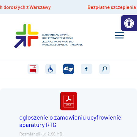
orosłych z Warszawy
Bezpłatne szczepienia hpv d
Otwórz 
ogloszenie o zamowieniu ucyfrowienie
aparatury RTG
Rozmiar pliku: 2.90 MB