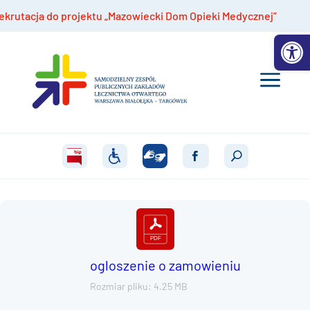
acja do projektu „Mazowiecki Dom Opieki Medycznej”
Otwórz 
ogloszenie o zamowieniu
Rozmiar pliku: 4.25 MB