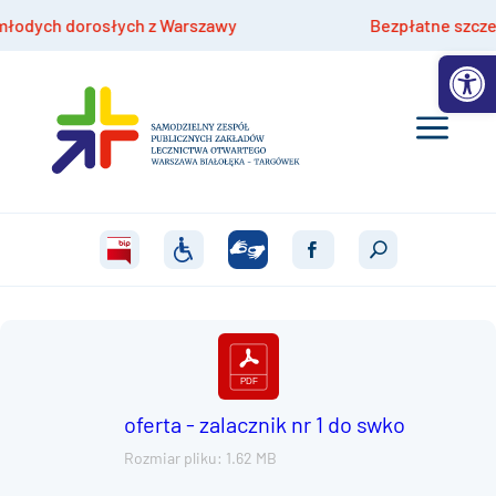
dych dorosłych z Warszawy
Bezpłatne szczepienia
Otwórz 
oferta - zalacznik nr 1 do swko
Rozmiar pliku: 1.62 MB