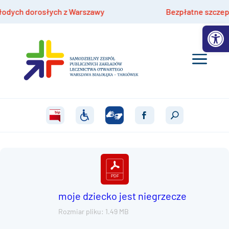
dych dorosłych z Warszawy
Bezpłatne szczepienia
Otwórz 
moje dziecko jest niegrzecze
Rozmiar pliku: 1.49 MB