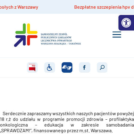
Bezpłatne szczepienia hpv dla dzieci 9-14 lat
Otwórz 
Serdecznie zapraszamy wszystkich naszych pacjentów powyżej
18 r.ż do udziału w programie promocji zdrowia
– profilaktyk
onkologiczna – edukacja w zakresie samobadania
„SPRAWDZAM!”, finansowanego przez m.st. Warszawa.