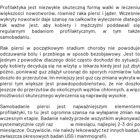
Profilaktyka jest niezwykle skuteczną formą walki w leczeniu
większości nowotworów, również raka piersi i jąder. Wcześnie
wykryty nowotwór daje szansę na całkowite wyleczenie dlatego
tak ważne jest, aby kobiety i mężczyźni poddawali się
regularnym badaniom profilaktycznym, w tym także
samobadaniu.
Rak piersi w początkowym stadium choroby nie powoduje
odczuwania bólu i przebiega w sposób bezobjawowy. Jest to
jednym z powodów dlaczego dość często dochodzi do sytuacji,
gdy kobiety decydują się na wizytę u lekarza kiedy jest już zbyt
późno, ponieważ guz zdążył urosnąć do sporych rozmiarów lub
doszło do przerzutów. Im mniejszy jest guz czy zmiana wykryta w
piersi tym większe jest prawdopodobieństwo, że nie doszło
jeszcze do przerzutów do okolicznych węzłów chłonnych, a więc
możliwości skutecznego wyleczenia są naprawdę wysokie.
Samobadanie piersi jest najważniejszym elementem
profilaktyki, to tu jest ogromna szansa na wyłapanie zmian na
wczesnym etapie. Badanie należy przede wszystkim wykonywać
systematycznie czyli raz w miesiącu, najlepiej 2-3 dni po
miesiączce. Oczywiście, nie należy lekceważyć też innych badań,
zwłaszcza okresowych badań USG i mammografii.