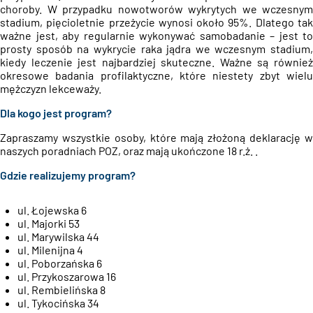
choroby. W przypadku nowotworów wykrytych we wczesnym
stadium, pięcioletnie przeżycie wynosi około 95%. Dlatego tak
ważne jest, aby regularnie wykonywać samobadanie – jest to
prosty sposób na wykrycie raka jądra we wczesnym stadium,
kiedy leczenie jest najbardziej skuteczne. Ważne są również
okresowe badania profilaktyczne, które niestety zbyt wielu
mężczyzn lekceważy.
Dla kogo jest program?
Zapraszamy wszystkie osoby, które mają złożoną deklarację w
naszych poradniach POZ, oraz mają ukończone 18 r.ż. .
Gdzie realizujemy program?
ul. Łojewska 6
ul. Majorki 53
ul. Marywilska 44
ul. Milenijna 4
ul. Poborzańska 6
ul. Przykoszarowa 16
ul. Rembielińska 8
ul. Tykocińska 34