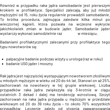
Również w przypadku raka jądra samobadanie jest pierwszym
krokiem w profilaktyce. Specjaliści zalecają, aby już młodzi
mężczyźni od 15. roku życia regularnie prowadzili samobadanie.
To krótka procedura, zajmująca zaledwie kilka minut po
wieczornej kąpieli, która pozwala na wczesne wykrycie
jakichkolwiek zmian w budowie jąder. Samobadanie jąder
wystarczy wykonać samodzielnie raz w miesiącu.
Badaniami profilaktycznymi zalecanymi przy profilaktyce tego
typu nowotworów są:
palpacyjne badanie podczas wizyty u urologa (raz w roku)
badanie USG jąder i moszny
Rak jądra jest najczęściej występującym nowotworem złośliwym
u młodych mężczyzn w wieku od 20 do 44 lat. Stanowi on aż 25%
zachorowań na nowotwory w tej grupie wiekowej. Liczba
przypadków raka jądra zwiększyła się 3-krotnie w ciągu
ostatnich 3 dekad i dalej ma tendencję wzrostową. Szczyt
zachorowań na raka jądra przypada u mężczyzn w przedziale
wiekowym od 20 do 39 roku życia – to około 70% wszystkich
przypadków. Leczenie zależy od stopnia zaawansowania