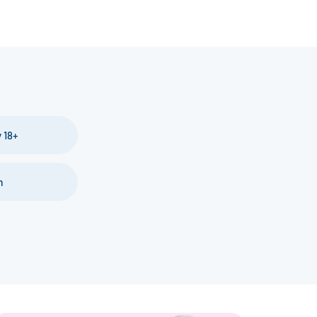
 18+
m