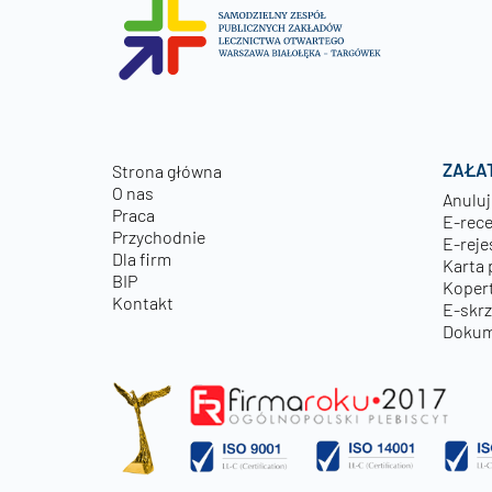
ZAŁA
Strona główna
O nas
Anuluj
Praca
E-rec
Przychodnie
E-reje
Dla firm
Karta 
BIP
Kopert
Kontakt
E-skr
Dokum