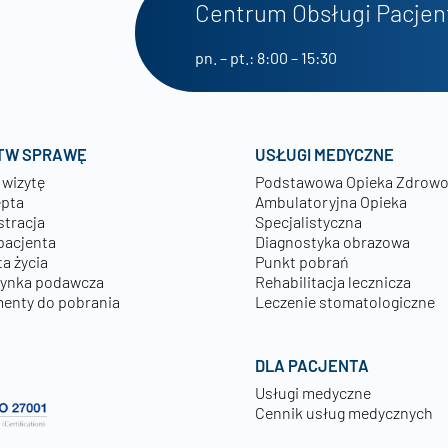
Centrum Obsługi Pacjen
pn. – pt.: 8:00 – 15:30
TW SPRAWĘ
USŁUGI MEDYCZNE
 wizytę
Podstawowa Opieka Zdrow
epta
Ambulatoryjna Opieka
stracja
Specjalistyczna
pacjenta
Diagnostyka obrazowa
a życia
Punkt pobrań
zynka podawcza
Rehabilitacja lecznicza
enty do pobrania
Leczenie stomatologiczne
DLA PACJENTA
Usługi medyczne
Cennik usług medycznych