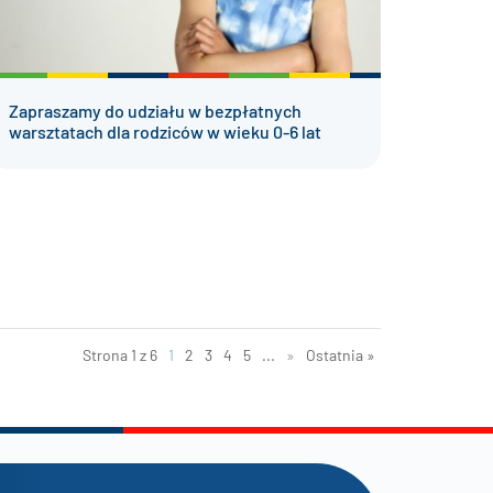
Zapraszamy do udziału w bezpłatnych
warsztatach dla rodziców w wieku 0-6 lat
Strona 1 z 6
1
2
3
4
5
...
»
Ostatnia »